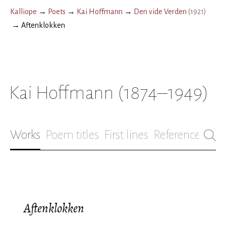
Kalliope
→
Poets
→
Kai Hoffmann
→
Den vide Verden
(
1921
)
→
Aftenklokken
Kai Hoffmann
(1874–1949)
Works
Poem titles
First lines
References
Bio
Aftenklokken