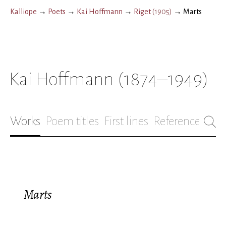
Kalliope
→
Poets
→
Kai Hoffmann
→
Riget
(
1905
)
→
Marts
Kai Hoffmann
(1874–1949)
Works
Poem titles
First lines
References
Bio
Marts