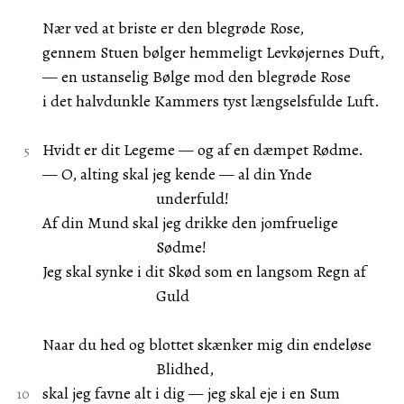
Nær ved at briste er den blegrøde Rose,
gennem Stuen bølger hemmeligt Levkøjernes Duft,
— en ustanselig Bølge mod den blegrøde Rose
i det halvdunkle Kammers tyst længselsfulde Luft.
Hvidt er dit Legeme — og af en dæmpet Rødme.
— O, alting skal jeg kende — al din Ynde
underfuld!
Af din Mund skal jeg drikke den jomfruelige
Sødme!
Jeg skal synke i dit Skød som en langsom Regn af
Guld
Naar du hed og blottet skænker mig din endeløse
Blidhed,
skal jeg favne alt i dig — jeg skal eje i en Sum