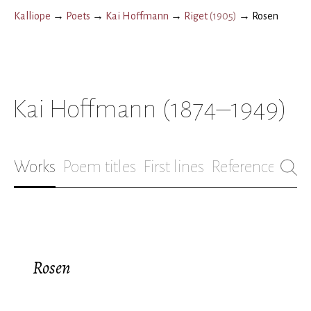
Kalliope
→
Poets
→
Kai Hoffmann
→
Riget
(
1905
)
→
Rosen
Kai Hoffmann
(1874–1949)
Works
Poem titles
First lines
References
Bio
Rosen