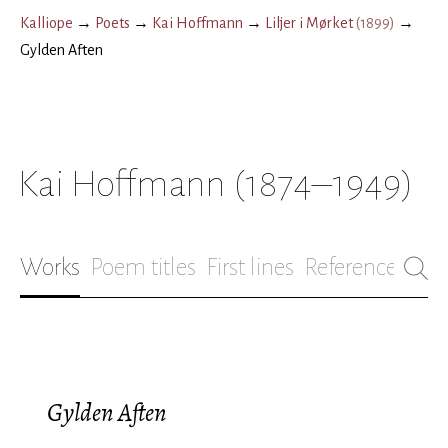
Kalliope
→
Poets
→
Kai Hoffmann
→
Liljer i Mørket
(
1899
)
→
Gylden Aften
Kai Hoffmann
(1874–1949)
Works
Poem titles
First lines
References
Bio
Gylden Aften