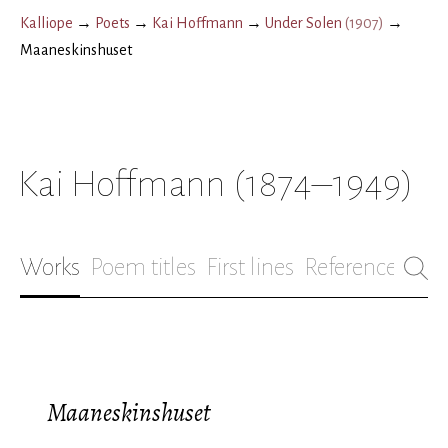
Kalliope
→
Poets
→
Kai Hoffmann
→
Under Solen
(
1907
)
→
Maaneskinshuset
Kai Hoffmann
(1874–1949)
Works
Poem titles
First lines
References
Bio
Maaneskinshuset