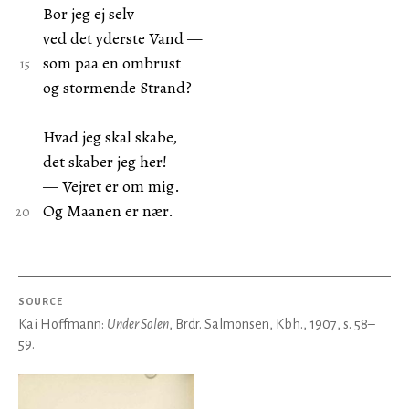
Bor jeg ej selv
ved det yderste Vand —
som paa en ombrust
og stormende Strand?
Hvad jeg skal skabe,
det skaber jeg her!
— Vejret er om mig.
Og Maanen er nær.
SOURCE
Kai Hoffmann:
Under Solen
, Brdr. Salmonsen, Kbh., 1907, s. 58–
59.