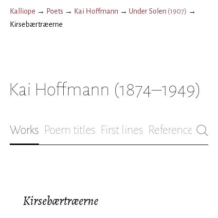
Kalliope
→
Poets
→
Kai Hoffmann
→
Under Solen
(
1907
)
→
Kirsebærtræerne
Kai Hoffmann
(1874–1949)
Works
Poem titles
First lines
References
Bio
Kirsebærtræerne