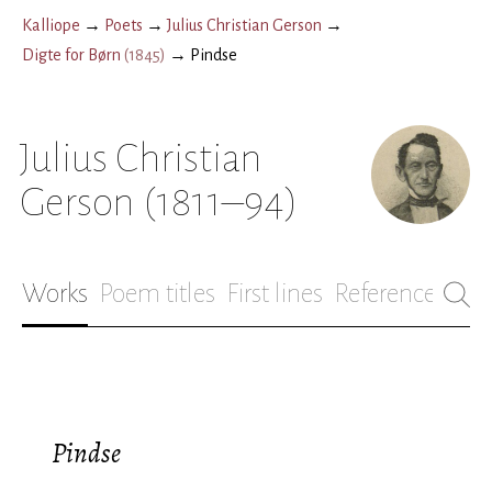
Kalliope
→
Poets
→
Julius Christian Gerson
→
Digte for Børn
(
1845
)
→
Pindse
Julius Christian
Gerson
(1811–94)
Works
Poem titles
First lines
References
Bio
Pindse