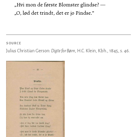
„Hvi mon de første Blomster glindse? —
„O, lød det trindt, det er jo Pindse.”
SOURCE
Julius Christian Gerson:
Digte for Børn
, H.C. Klein, Kbh., 1845, s. 46.