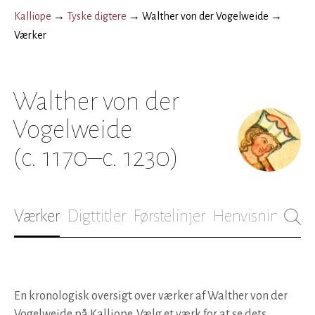
Kalliope
→
Tyske digtere
→
Walther von der Vogelweide
→
Værker
Walther von der
Vogelweide
(c. 1170–c. 1230)
Værker
Digttitler
Førstelinjer
Henvisninger
B
En kronologisk oversigt over værker af Walther von der
Vogelweide på Kalliope. Vælg et værk for at se dets