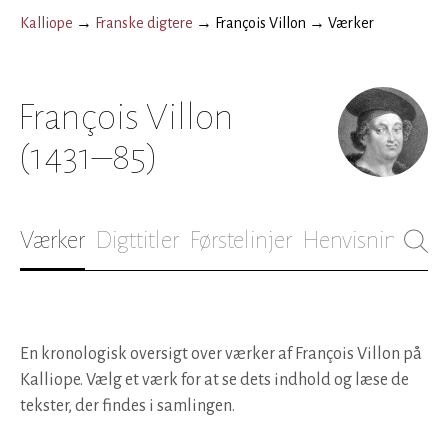
Kalliope
→
Franske digtere
→
François Villon
→
Værker
François Villon
(1431–85)
Værker
Digttitler
Førstelinjer
Henvisninger
B
En kronologisk oversigt over værker af François Villon på
Kalliope. Vælg et værk for at se dets indhold og læse de
tekster, der findes i samlingen.