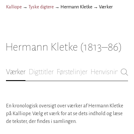
Kalliope
→
Tyske digtere
→
Hermann Kletke
→
Værker
Hermann Kletke
(1813–86)
Værker
Digttitler
Førstelinjer
Henvisninger
B
En kronologisk oversigt over værker af Hermann Kletke
på Kalliope. Vælg et værk for at se dets indhold og læse
de tekster, der findes i samlingen.