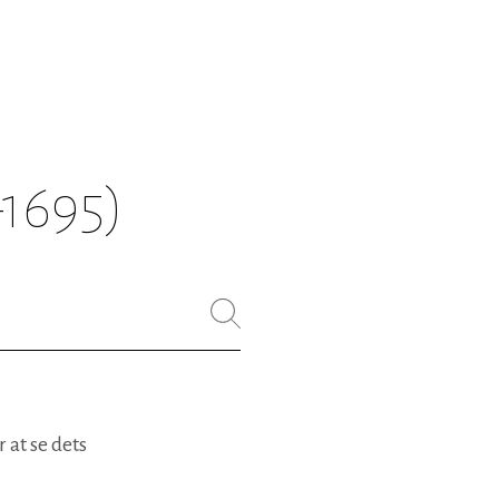
–1695)
 at se dets