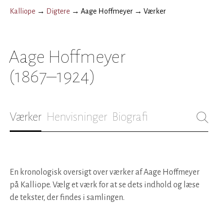
Kalliope
→
Digtere
→
Aage Hoffmeyer
→
Værker
Aage Hoffmeyer
(1867–1924)
Værker
Henvisninger
Biografi
En kronologisk oversigt over værker af Aage Hoffmeyer
på Kalliope. Vælg et værk for at se dets indhold og læse
de tekster, der findes i samlingen.