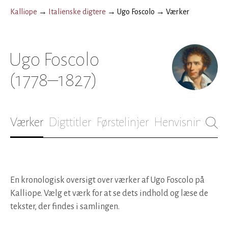
Kalliope
→
Italienske digtere
→
Ugo Foscolo
→
Værker
Ugo Foscolo
(1778–1827)
Værker
Digttitler
Førstelinjer
Henvisninger
B
En kronologisk oversigt over værker af Ugo Foscolo på
Kalliope. Vælg et værk for at se dets indhold og læse de
tekster, der findes i samlingen.