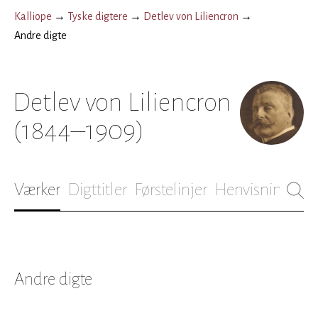
Kalliope
→
Tyske digtere
→
Detlev von Liliencron
→
Andre digte
Detlev von Liliencron
(1844–1909)
Værker
Digttitler
Førstelinjer
Henvisninger
B
Andre digte