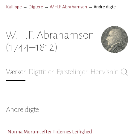
Kalliope
→
Digtere
→
W.H.F. Abrahamson
→
Andre digte
W.H.F. Abrahamson
(1744–1812)
Værker
Digttitler
Førstelinjer
Henvisninger
B
Andre digte
Norma Morum, efter Tidernes Leilighed