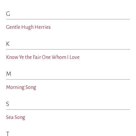
G
Gentle Hugh Herries
K
Know Ye the Fair One Whom I Love
M
Morning Song
S
Sea Song
T