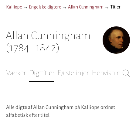
Kalliope
→
Engelske digtere
→
Allan Cunningham
→
Titler
Allan Cunningham
(1784–1842)
Værker
Digttitler
Førstelinjer
Henvisninger
B
Alle digte af Allan Cunningham på Kalliope ordnet
alfabetisk efter titel.