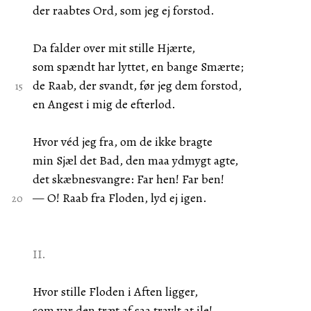
der raabtes Ord, som jeg ej forstod.
Da falder over mit stille Hjærte,
som spændt har lyttet, en bange Smærte;
de Raab, der svandt, før jeg dem forstod,
en Angest i mig de efterlod.
Hvor véd jeg fra, om de ikke bragte
min Sjæl det Bad, den maa ydmygt agte,
det skæbnesvangre: Far hen! Far ben!
— O! Raab fra Floden, lyd ej igen.
II.
Hvor stille Floden i Aften ligger,
som var den træt af saa travlt at ile!