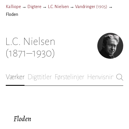
Kalliope
→
Digtere
→
L.C. Nielsen
→
Vandringer
(
1905
)
→
Floden
L.C. Nielsen
(1871–1930)
Værker
Digttitler
Førstelinjer
Henvisninger
B
Floden