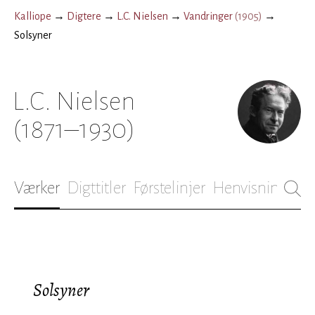
Kalliope
→
Digtere
→
L.C. Nielsen
→
Vandringer
(
1905
)
→
Solsyner
L.C. Nielsen
(1871–1930)
Værker
Digttitler
Førstelinjer
Henvisninger
B
Solsyner