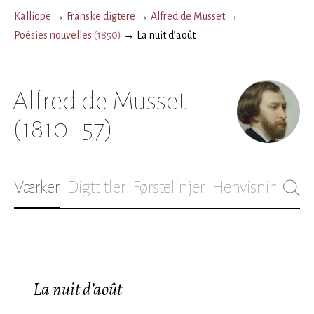
Kalliope
→
Franske digtere
→
Alfred de Musset
→
Poésies nouvelles
(
1850
)
→
La nuit d’août
Alfred de Musset
(1810–57)
Værker
Digttitler
Førstelinjer
Henvisninger
B
La nuit d’août