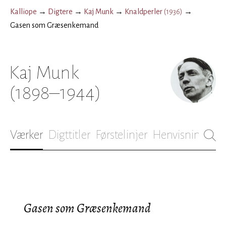
Kalliope
→
Digtere
→
Kaj Munk
→
Knaldperler
(
1936
)
→
Gasen som Græsenkemand
Kaj Munk
(1898–1944)
Værker
Digttitler
Førstelinjer
Henvisninger
B
Gasen som Græsenkemand