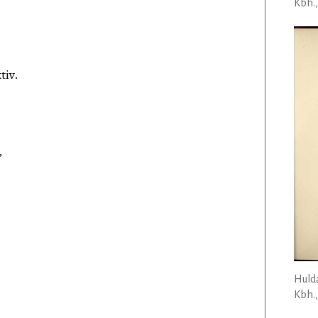
Kbh.,
tiv.
,
Huld
Kbh.,