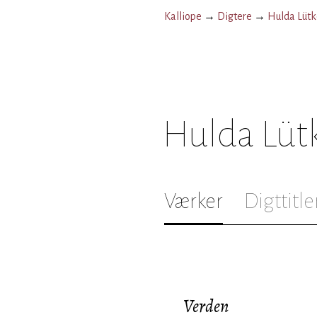
Kalliope
→
Digtere
→
Hulda Lüt
Hulda Lüt
Værker
Digttitle
Verden