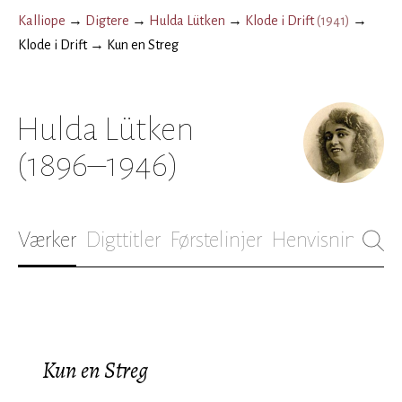
Kalliope
→
Digtere
→
Hulda Lütken
→
Klode i Drift
(
1941
)
→
Klode i Drift
→
Kun en Streg
Hulda Lütken
(1896–1946)
Værker
Digttitler
Førstelinjer
Henvisninger
B
Kun en Streg