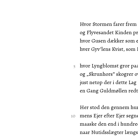
Hvor Stormen farer frem i
og Flyvesandet Kinden pr
hvor Gusen dækker som 
hver Gyv’lens Kvist, som 
hvor Lyngblomst gror pa
og „Skrunhors” skogrer o
just netop der i dette Lag
en Gang Guldmøllen redt
Her stod den gennem hun
mens Ejer efter Ejer segn
maaske den end i hundred
naar Nutidsslægter længs