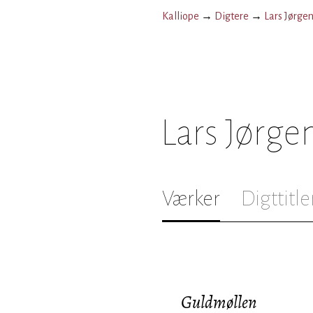
Kalliope
→
Digtere
→
Lars Jørge
Lars Jørge
Værker
Digttitle
Guldmøllen