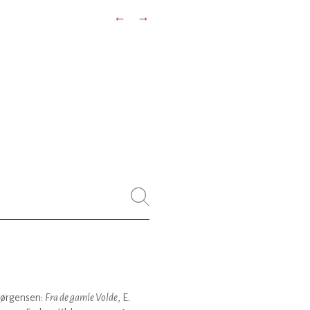
←
→
Jørgensen:
Fra de gamle Volde
, E.