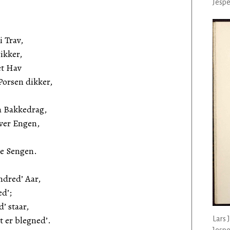
Jespe
 Trav,
ikker,
et Hav
Porsen dikker,
a Bakkedrag,
ver Engen,
e Sengen.
dred’ Aar,
ed’;
’ staar,
t er blegned’.
Lars 