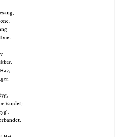
lesang,
rone.
ang
Tone.
av
kker.
 Hav,
gger.
Ryg,
or Vandet;
ryg’,
orbandet.
t Net,