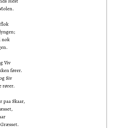
nds Hest
 Molen.
flok
dyngen;
d nok
gen.
g Viv
ken fører.
og Siv
 rører.
r paa Skaar,
æsset,
aar
 Græsset.