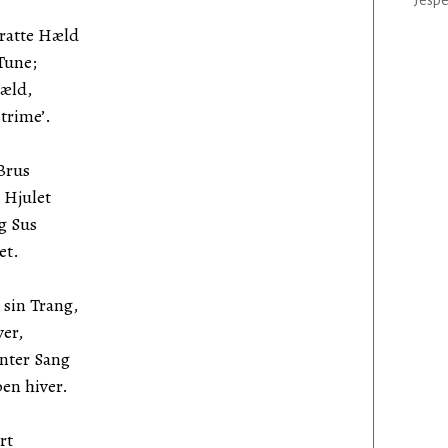
Jespe
bratte Hæld
 Tune;
væld,
trime’.
Brus
 Hjulet
g Sus
et.
 sin Trang,
ver,
nter Sang
en hiver.
rt