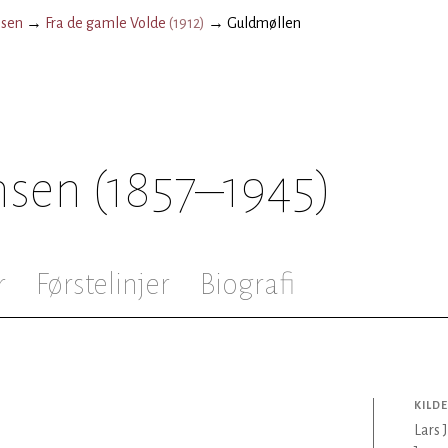
nsen
→
Fra de gamle Volde
(
1912
)
→
Guldmøllen
nsen
(1857–1945)
r
Førstelinjer
Biografi
KILDE
Lars 