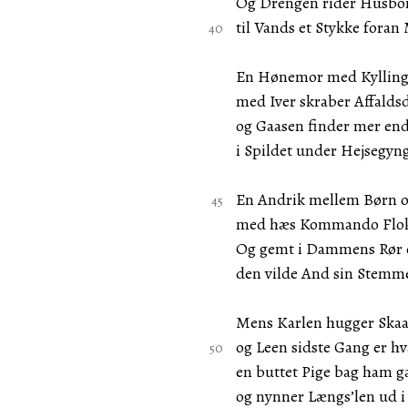
Og Drengen rider Husbo
til Vands et Stykke foran
En Hønemor med Kylling
med Iver skraber Affalds
og Gaasen finder mer en
i Spildet under Hejsegyn
En Andrik mellem Børn o
med hæs Kommando Flok
Og gemt i Dammens Rør 
den vilde And sin Stemme
Mens Karlen hugger Skaa
og Leen sidste Gang er hv
en buttet Pige bag ham g
og nynner Længs’len ud i