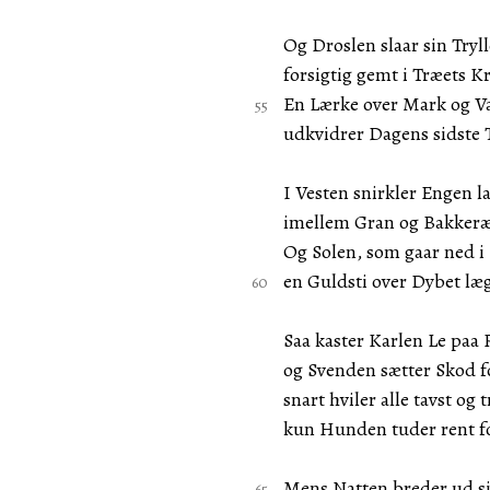
Og Droslen slaar sin Tryl
forsigtig gemt i Træets K
En Lærke over Mark og V
udkvidrer Dagens sidste 
I Vesten snirkler Engen l
imellem Gran og Bakkeræ
Og Solen, som gaar ned i
en Guldsti over Dybet læ
Saa kaster Karlen Le paa 
og Svenden sætter Skod f
snart hviler alle tavst og t
kun Hunden tuder rent f
Mens Natten breder ud si