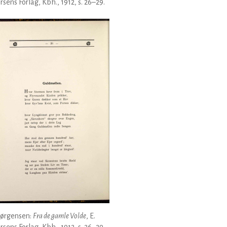
rsens Forlag, Kbh., 1912, s. 26–29.
Jørgensen:
Fra de gamle Volde
, E.