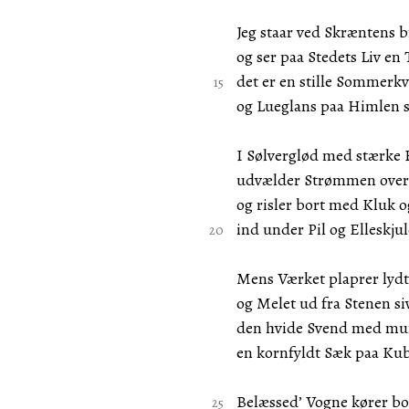
Jeg staar ved Skræntens 
og ser paa Stedets Liv en
det er en stille Sommerk
og Lueglans paa Himlen s
I Sølverglød med stærke 
udvælder Strømmen over
og risler bort med Kluk o
ind under Pil og Elleskjul
Mens Værket plaprer lydt
og Melet ud fra Stenen si
den hvide Svend med mu
en kornfyldt Sæk paa Kub
Belæssed’ Vogne kører bo