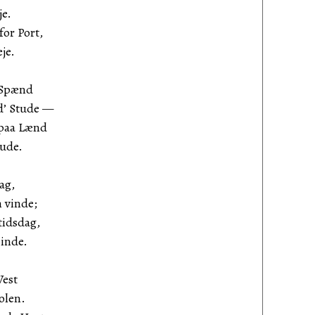
je.
for Port,
je.
e Spænd
ed’ Stude —
 paa Lænd
Pude.
ag,
 vinde;
tidsdag,
Minde.
Vest
olen.