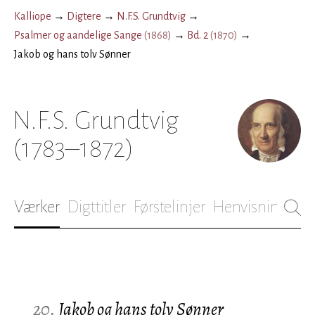
Kalliope
→
Digtere
→
N.F.S. Grundtvig
→
Psalmer og aandelige Sange
(
1868
)
→
Bd. 2
(
1870
)
→
Jakob og hans tolv Sønner
N.F.S. Grundtvig
(1783–1872)
Værker
Digttitler
Førstelinjer
Henvisninger
B
20.
Jakob og hans tolv Sønner