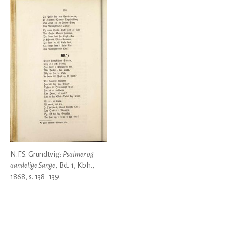
N.F.S. Grundtvig:
Psalmer og
aandelige Sange
, Bd. 1, Kbh.,
1868, s. 138–139.