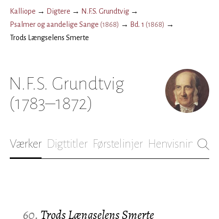
Kalliope
→
Digtere
→
N.F.S. Grundtvig
→
Psalmer og aandelige Sange
(
1868
)
→
Bd. 1
(
1868
)
→
Trods Længselens Smerte
N.F.S. Grundtvig
(1783–1872)
Værker
Digttitler
Førstelinjer
Henvisninger
B
60.
Trods Længselens Smerte