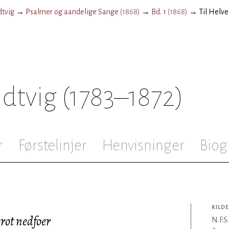
dtvig
→
Psalmer og aandelige Sange
(
1868
)
→
Bd. 1
(
1868
)
→
Til Helve
ndtvig
(1783–1872)
r
Førstelinjer
Henvisninger
Biog
KILDE
rot nedfoer
N.F.S