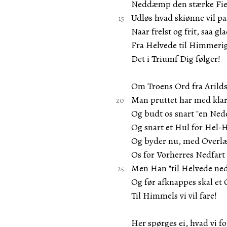
Neddæmp den stærke Fie
Udløs hvad skiønne vil p
Naar frelst og frit, saa gla
Fra Helvede til Himmeri
Det i Triumf Dig følger!
Om Troens Ord fra Arilds
Man pruttet har med klar
Og budt os snart "en Ned
Og snart et Hul for Hel-
Og byder nu, med Overl
Os for Vorherres Nedfart
Men Han "til Helvede ned
Og før afknappes skal et 
Til Himmels vi vil fare!
Her spørges ei, hvad vi fo