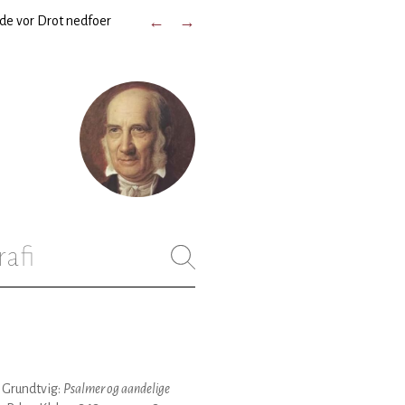
de vor Drot nedfoer
←
→
rafi
. Grundtvig:
Psalmer og aandelige