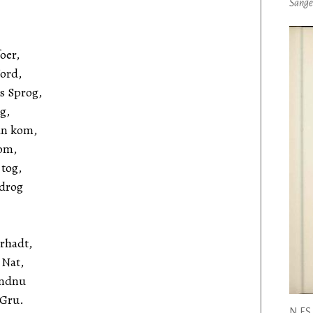
Sange
oer,
Jord,
s Sprog,
g,
an kom,
 om,
 tog,
 drog
orhadt,
 Nat,
endnu
 Gru.
N.F.S