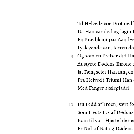
Til Helvede vor Drot nedf
Da Han var død og lagt i 
En Prædikant paa Aander
Lyslevende var Herren do
Og som en Frelser did H
At styrte Dødens Throne
Ja, Fængselet Han fangen
Fra Helved i Triumf Han
Med Fanger sjæleglade!
Du Ledd af Troen, sært f
Som Livets Lys af Dødens
Kom til vort Hjerte! der 
Er Nok af Nat og Dødens