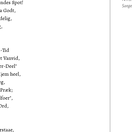
ndes Spot!
Sange
aa Godt,
delig,
g,
-Tid
t Vanvid,
er-Deel"
Hjem heel,
æg,
 Præk;
foer",
Ord,
rstaae,