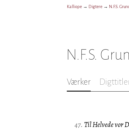
Kalliope
→
Digtere
→
N.F.S. Grun
N.F.S. Gru
Værker
Digttitle
47.
Til Helvede vor D