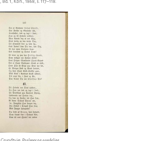
, Bd. 1, Kbh., 1868, s. 117–118.
. Grundtvig:
Psalmer og aandelige