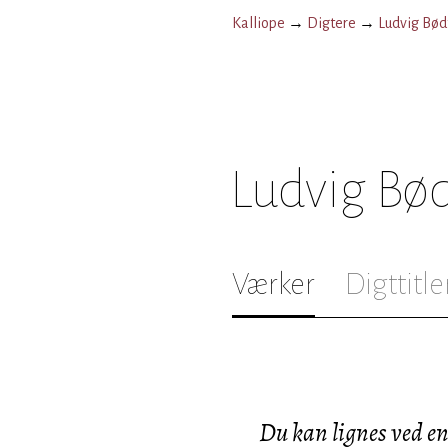
Kalliope
→
Digtere
→
Ludvig Bød
Ludvig Bø
Værker
Digttitle
Du kan lignes ved e