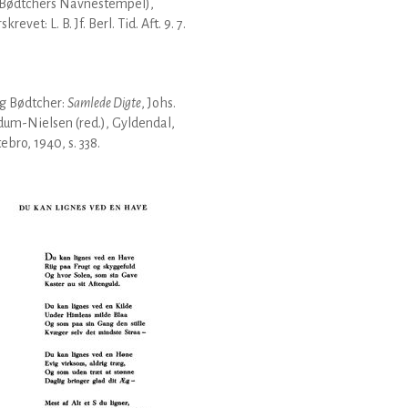
Bødtchers Navnestempel),
krevet: L. B. Jf. Berl. Tid. Aft. 9. 7.
g Bødtcher:
Samlede Digte
, Johs.
um-Nielsen (red.), Gyldendal,
ebro, 1940, s. 338.