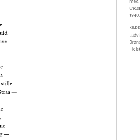
med 
unders
1940.
e
KILDE
fuld
Ludvi
ave
Brønd
Holst
de
aa
stille
Straa —
ne
,
nne
Æg —