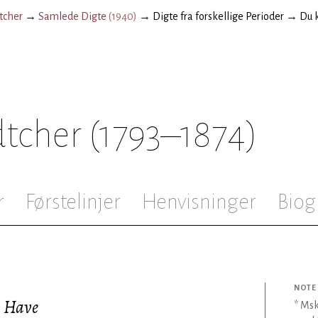
tcher
→
Samlede Digte
(
1940
)
→
Digte fra forskellige Perioder
→
Du 
dtcher
(1793–1874)
r
Førstelinjer
Henvisninger
Biog
NOTE
n Have
* Msk