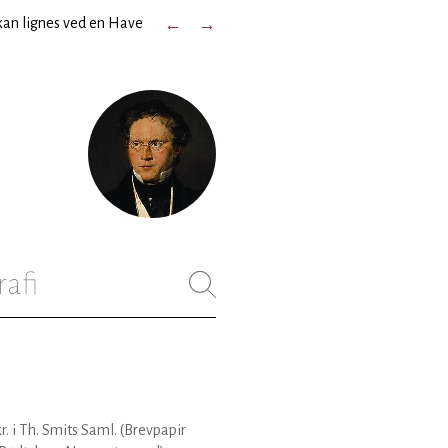
kan lignes ved en Have
←
→
rafi
r. i Th. Smits Saml. (Brevpapir