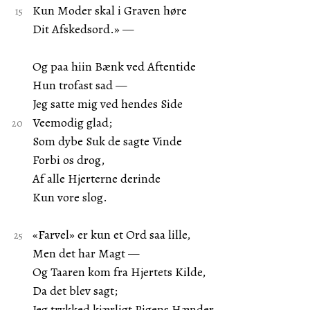
Kun Moder skal i Graven høre
Dit Afskedsord.» —
Og paa hiin Bænk ved Aftentide
Hun trofast sad —
Jeg satte mig ved hendes Side
Veemodig glad;
Som dybe Suk de sagte Vinde
Forbi os drog,
Af alle Hjerterne derinde
Kun vore slog.
«Farvel» er kun et Ord saa lille,
Men det har Magt —
Og Taaren kom fra Hjertets Kilde,
Da det blev sagt;
Jeg trykked kjærligt Pigens Hænder