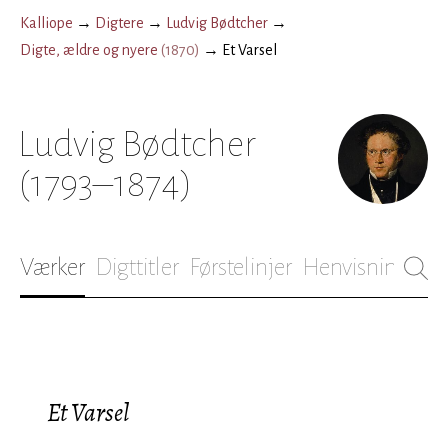
Kalliope
→
Digtere
→
Ludvig Bødtcher
→
Digte, ældre og nyere
(
1870
)
→
Et Varsel
Ludvig Bødtcher
(1793–1874)
Værker
Digttitler
Førstelinjer
Henvisninger
B
Et Varsel