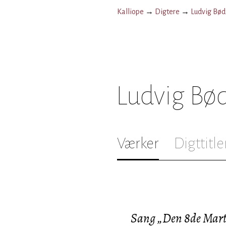
Kalliope
→
Digtere
→
Ludvig Bød
Ludvig Bø
Værker
Digttitle
Sang „Den 8de Mart