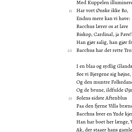
Med Kuppelen illuminere
Har vort Ønske ikke Ro,
Endnu mere kan vi have:
Bacchus lærer os at lave
Biskop, Cardinal, ja Pave!
Han gjør salig, han gjør 
Bacchus har det rette Tro
I en blaa og sydlig Gland
See vi Bjergene sig højne,
Og den muntre Folkedan
Og de brune, ildfulde Øjn
Solens sidste Aftenblus
Paa den fjerne Villa bræ
Bacchus hver en Ynde kje
Han har boet her længe, 
Ak, der staaer hans gaml