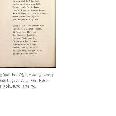
g Bødtcher:
Digte, ældre og nyere
, 3.
ede Udgave, Andr. Fred. Høsts
g, Kbh., 1870, s. 74–76.