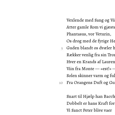
Vexlende med Sang og Vi
Atter gamle Rom vi gjæst
Phantasus, vor Veturin,
Os drog med de fyrige He
Guden blandt os dvæler 
Rækker venlig fra sin Tro
Hver en Krands af Lauren
Viin fra Monte — «est!» 
Solen skinner varm og fu
Fra Orangens Duft og Gu
Snart til Hjælp han Bacchu
Dobbelt er hans Kraft fo
Vi Sanct Peter blive vaer