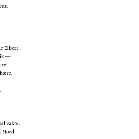
rus.
e Tiber;
kik —
ære!
phære,
,
el vakte,
d Nord