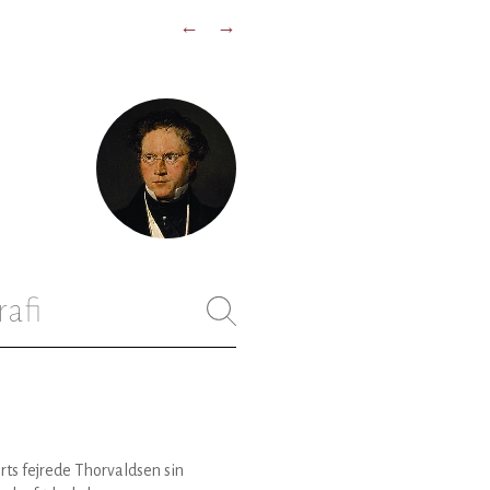
←
→
rafi
rts fejrede Thorvaldsen sin