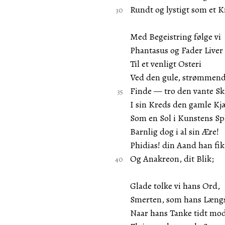
Rundt og lystigt som et K
Med Begeistring følge vi
Phantasus og Fader Liver
Til et venligt Osteri
Ved den gule, strømmend
Finde — tro den vante S
I sin Kreds den gamle Kj
Som en Sol i Kunstens S
Barnlig dog i al sin Ære!
Phidias! din Aand han fik
Og Anakreon, dit Blik;
Glade tolke vi hans Ord,
Smerten, som hans Længs
Naar hans Tanke tidt mo