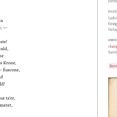
romer
KILDE
Ludvi
in
forøg
e, —
Forla
ste!
ANDR
»
Sang
huld,
Saml
ne
s Krone,
Rom
— fiascone,
ld
ld!
s ta’er,
rmeret,