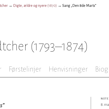
tcher
→
Digte, ældre og nyere
(
1870
)
→
Sang „Den 8de Marts”
dtcher
(1793–1874)
r
Førstelinjer
Henvisninger
Biog
NOTE
s”
8. ma