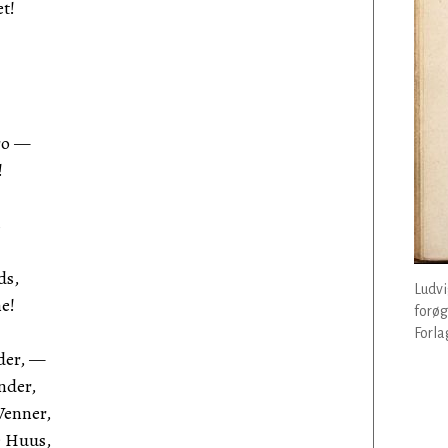
t!
fro —
!
s
ds,
Ludvi
e!
forøg
Forla
nder, —
nder,
Venner,
e Huus,