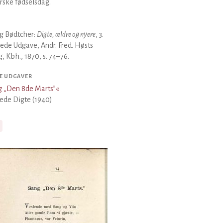
ske fødselsdag.
g Bødtcher:
Digte, ældre og nyere
, 3.
ede Udgave, Andr. Fred. Høsts
g, Kbh., 1870, s. 74–76.
E UDGAVER
 „Den 8de Marts”
«
ede Digte (1940)