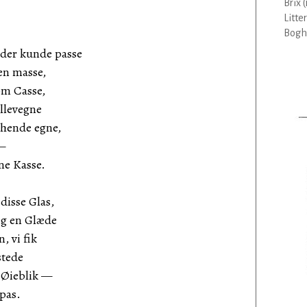
Brix 
Litte
Bogha
 der kunde passe
 en masse,
som Casse,
allevegne
 hende egne,
 —
ne Kasse.
disse Glas,
Dig en Glæde
, vi fik
stede
t Øieblik —
lpas.