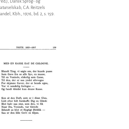
(red.), Dansk Sprog- og
raturselskab, C.A. Reitzels
ndel, Kbh., 1976, bd. 2, s. 159.