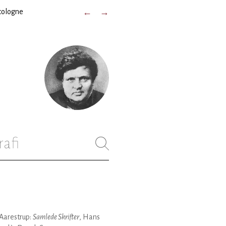
cologne
←
→
rafi
Aarestrup:
Samlede Skrifter
, Hans