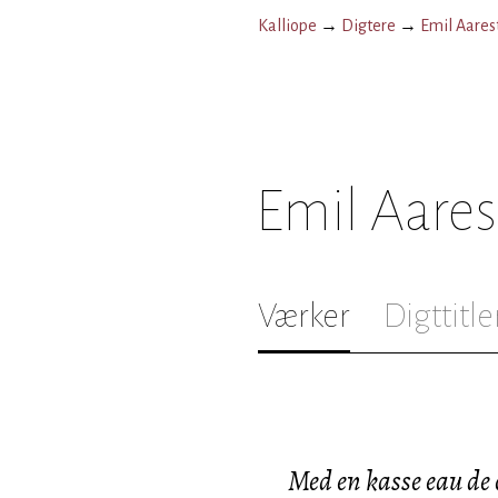
Kalliope
→
Digtere
→
Emil Aares
Emil Aare
Værker
Digttitle
Med en kasse eau de 