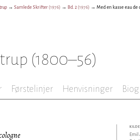
trup
→
Samlede Skrifter
(
1976
)
→
Bd. 2
(
1976
)
→
Med en kasse eau de 
strup
(1800–56)
r
Førstelinjer
Henvisninger
Biog
KILDE
cologne
Emil 