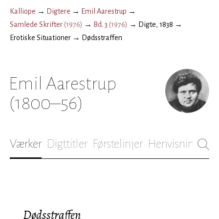
Kalliope
→
Digtere
→
Emil Aarestrup
→
Samlede Skrifter
(
1976
)
→
Bd. 3
(
1976
)
→
Digte, 1838
→
Erotiske Situationer
→
Dødsstraffen
Emil Aarestrup
(1800–56)
Værker
Digttitler
Førstelinjer
Henvisninger
B
Dødsstraffen