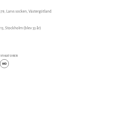
679
, Larvs socken, Västergötland
713
, Stockholm
(blev 33 år)
TIFIKATORER
WD
Wikidata