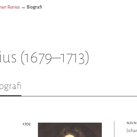
han Runius
→
Biografi
ius
(1679–1713)
ografi
NAVN
1702
Joha